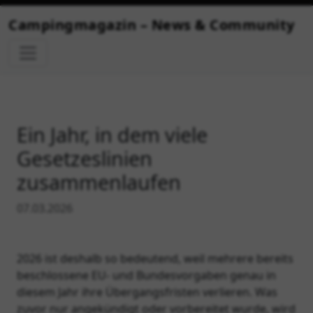
lkommen bei Infocamper – Dein Portal für Camping-News!
Campingmagazin – News & Community
Ein Jahr, in dem viele
Gesetzeslinien
zusammenlaufen
07.03.2026
2026 ist deshalb so bedeutend, weil mehrere bereits
beschlossene EU‑ und Bundesvorgaben genau in
diesem Jahr ihre Übergangsfristen verlieren. Was
zuvor nur angekündigt oder vorbereitet wurde, wird