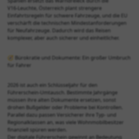
Spanien ersetzt das Warndreieck durch die
V16‑Leuchte, Österreich plant strengere
Einfahrtsregeln für schwere Fahrzeuge, und die EU
verschärft die technischen Mindestanforderungen
für Neufahrzeuge. Dadurch wird das Reisen
komplexer, aber auch sicherer und einheitlicher.
🧭 Bürokratie und Dokumente: Ein großer Umbruch
für Fahrer
2026 ist auch ein Schlüsseljahr für den
Führerschein‑Umtausch. Bestimmte Jahrgänge
müssen ihre alten Dokumente ersetzen, sonst
drohen Bußgelder oder Probleme bei Kontrollen.
Parallel dazu passen Versicherer ihre Typ- und
Regionalklassen an, was viele Wohnmobilbesitzer
finanziell spüren werden.
Der digitale Führerschein gewinnt an Bedeutung