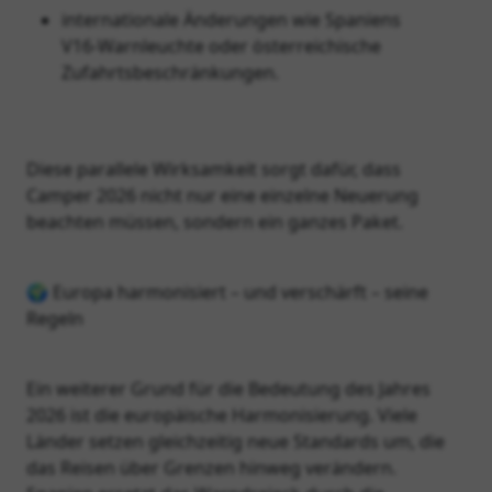
internationale Änderungen wie Spaniens
V16‑Warnleuchte oder österreichische
Zufahrtsbeschränkungen.
Diese parallele Wirksamkeit sorgt dafür, dass
Camper 2026 nicht nur eine einzelne Neuerung
beachten müssen, sondern ein ganzes Paket.
🌍 Europa harmonisiert – und verschärft – seine
Regeln
Ein weiterer Grund für die Bedeutung des Jahres
2026 ist die europäische Harmonisierung. Viele
Länder setzen gleichzeitig neue Standards um, die
das Reisen über Grenzen hinweg verändern.