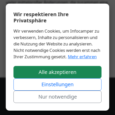
vieler mittelgroßer Änderungen, die zusammen eine
neue Ära einläuten.
Wir respektieren Ihre
Wohnmobile werden digitaler, sicherer, teurer und
Privatsphäre
stärker reguliert. Gleichzeitig wird das Reisen
international einheitlicher, aber auch
Wir verwenden Cookies, um Infocamper zu
anspruchsvoller. Für Camper bedeutet das: mehr
verbessern, Inhalte zu personalisieren und
Vorbereitung, mehr Wissen – und langfristig mehr
die Nutzung der Website zu analysieren.
Sicherheit und Transparenz.
Nicht notwendige Cookies werden erst nach
Ihrer Zustimmung gesetzt.
Mehr erfahren
Alle akzeptieren
Einstellungen
© 2026 Noomdigital-Group | Softwareschmiede |
Nur notwendige
Markenentwickler
Impressum
·
Datenschutz
AGB