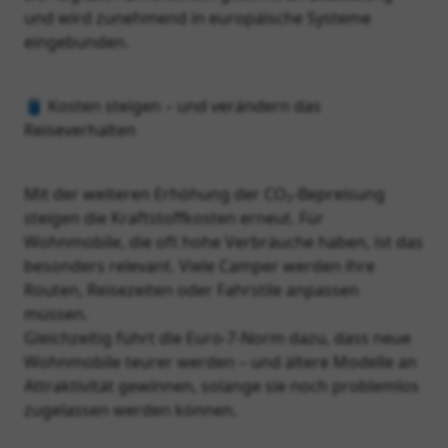
und wird zunehmend in europäische Systeme
eingebunden.
🛢️ Kosten steigen – und verändern das
Reiseverhalten
Mit der weiteren Erhöhung der CO₂‑Bepreisung
steigen die Kraftstoffkosten erneut. Für
Wohnmobile, die oft hohe Verbräuche haben, ist das
besonders relevant. Viele Camper werden ihre
Routen, Reisezeiten oder Fahrstile anpassen
müssen.
Gleichzeitig führt die Euro‑7‑Norm dazu, dass neue
Wohnmobile teurer werden – und ältere Modelle an
Attraktivität gewinnen, solange sie noch problemlos
zugelassen werden können.