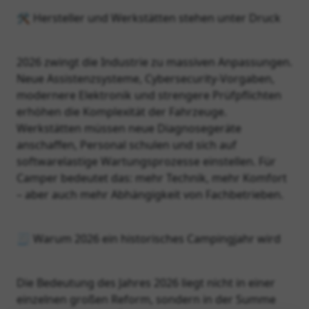
🛠️ Hersteller und Werkstätten stehen unter Druck
2026 zwingt die Industrie zu massiven Anpassungen.
Neue Assistenzsysteme, Cybersecurity‑Vorgaben,
modernere Elektronik und strengere Prüfpflichten
erhöhen die Komplexität der Fahrzeuge.
Werkstätten müssen neue Diagnosegeräte
anschaffen, Personal schulen und sich auf
softwarelastige Wartungsprozesse einstellen. Für
Camper bedeutet das: mehr Technik, mehr Komfort
– aber auch mehr Abhängigkeit von Fachbetrieben.
🧾 Warum 2026 ein historisches Campingjahr wird
Die Bedeutung des Jahres 2026 liegt nicht in einer
einzelnen großen Reform, sondern in der Summe