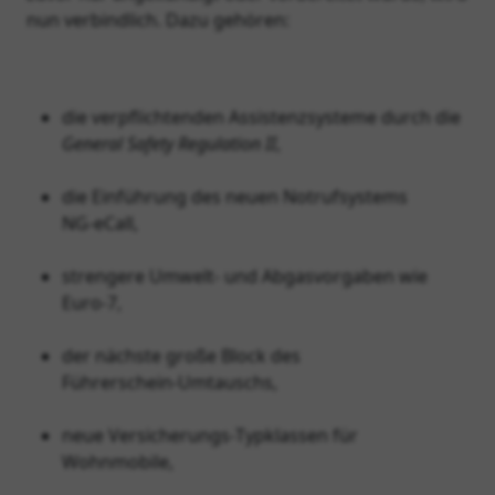
nun verbindlich. Dazu gehören:
die verpflichtenden Assistenzsysteme durch die
General Safety Regulation II
,
die Einführung des neuen Notrufsystems
NG‑eCall,
strengere Umwelt- und Abgasvorgaben wie
Euro‑7,
der nächste große Block des
Führerschein‑Umtauschs,
neue Versicherungs‑Typklassen für
Wohnmobile,