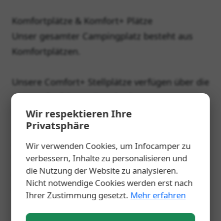
Komfortplätze & Komfort+ Plätze
Unser gesamter Campingplatz besteht aus
Komfortplätzen.
Unsere Comfort+ Stellplätze verfügen über die
oben aufgeführten Standardausstattungen.
Darüber hinaus bieten unsere Comfort+
Wir respektieren Ihre
Privatsphäre
Stellplätze dank Sichtschutzhecken und schön
angelegter Bepflanzung mehr Privatsphäre.
Wir verwenden Cookies, um Infocamper zu
Von unseren Comfort+ Stellplätzen haben Sie
verbessern, Inhalte zu personalisieren und
die Nutzung der Website zu analysieren.
einen ungehinderten Blick auf unsere schön
Nicht notwendige Cookies werden erst nach
angelegten Blumenbeete; niemand versperrt
Ihrer Zustimmung gesetzt.
Mehr erfahren
Ihnen den Weg.