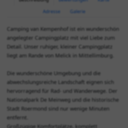
Adresse
Galerie
Camping van Kempenhof ist ein wunderschön
angelegter Campingplatz mit viel Liebe zum
Detail. Unser ruhiger, kleiner Campingplatz
liegt am Rande von Melick in Mittellimburg.
Die wunderschöne Umgebung und die
abwechslungsreiche Landschaft eignen sich
hervorragend für Rad- und Wanderwege. Der
Nationalpark De Meinweg und die historische
Stadt Roermond sind nur wenige Minuten
entfernt.
Großzügige Komfortplätze, komplett