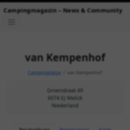
lkommen bei Infocamper – Dein Portal für Camping-News!
Campingmagazin – News & Community
van Kempenhof
Campingplätze
van Kempenhof
Groenstraat 49
6074 EJ Melick
Niederland
Beschreibung
Bewertungen
Karte