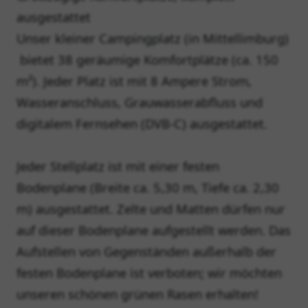
ausgestattet
Unser kleiner Campingplatz (in Mittellimburg)
bietet 38 geräumige Komfortplätze (ca. 150
m²). Jeder Platz ist mit 8 Ampere Strom,
Wasseranschluss, Grauwasserabfluss und
digitalem Fernsehen (DVB-C) ausgestattet.
Jeder Stellplatz ist mit einer festen
Bodenplane (Breite ca. 5,30 m, Tiefe ca. 2,30
m) ausgestattet. Zelte und Matten dürfen nur
auf dieser Bodenplane aufgestellt werden. Das
Aufstellen von Gegenständen außerhalb der
festen Bodenplane ist verboten; wir möchten
unseren schönen grünen Rasen erhalten!